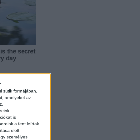
a
l sütik formájában,
at, amelyeket az
z,
reink
iókat is
reink a fent leírtak
tása előtt
hogy személyes