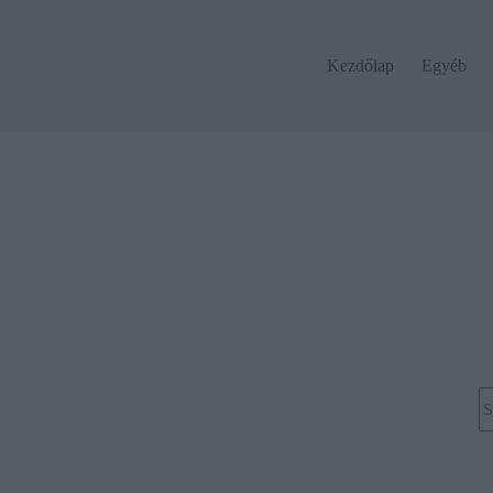
Kezdőlap
Egyéb
N
re