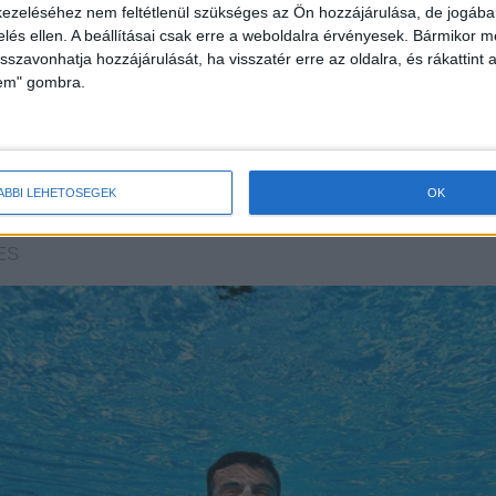
ezeléséhez nem feltétlenül szükséges az Ön hozzájárulása, de jogában 
zelés ellen. A beállításai csak erre a weboldalra érvényesek. Bármikor m
isszavonhatja hozzájárulását, ha visszatér erre az oldalra, és rákattint a
lem" gombra.
ÁBBI LEHETŐSÉGEK
OK