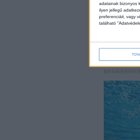
adatainak bizonyos k
ilyen jellegű adatke
preferenciáit, vagy v
található "Adatvéde
TOV