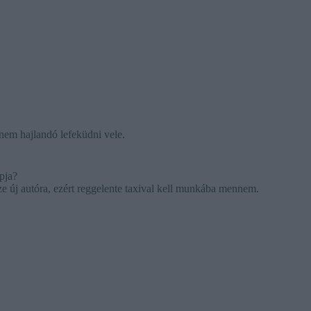
nem hajlandó lefeküdni vele.
pja?
nze új autóra, ezért reggelente taxival kell munkába mennem.