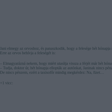
Jani elmegy az orvoshoz, és panaszkodik, hogy a felesége hét hónapja 
Erre az orvos behívja a feleségét is:
– Elmagyarázná nekem, hogy miért utasítja vissza a férjét már hét hóna
– Tudja, doktor úr, hét hónapja ellopták az autónkat, Janinak nincs pé
De nincs pénzem, ezért a taxisofőr mindig megkérdez: Na, fizet…
+1 vicc: