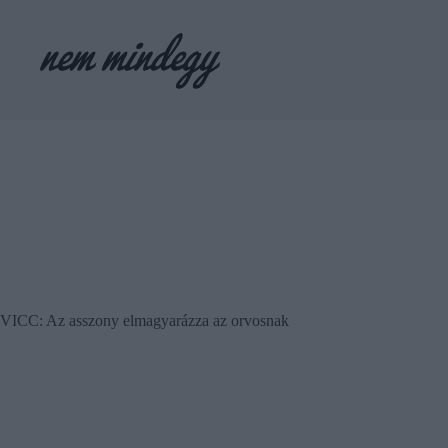
Skip
to
content
VICC: Az asszony elmagyarázza az orvosnak