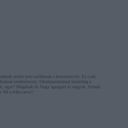
nálunk senkit nem szólítanak a keresztnevén. Ez csak
mbolását eredményezi. Alkalmazottaimat kizárólag a
érti, ugye? Magának én Nagy igazgató úr vagyok. Semmi
 Mi a teljes neve?