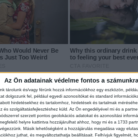
Az Ön adatainak védelme fontos a számunkr
nk tárolunk és/vagy férünk hozzá információkhoz egy eszközön, példáu
t dolgozunk fel, például egyedi azonosítókat és standard információk
abott hirdetésekhez és tartalomhoz, hirdetések és tartalmak méréséhe
és szolgáltatásfejlesztéshez küld.
Az Ön engedélyével mi és a partne
dszerrel szerzett pontos geolokációs adatokat és azonosítási informác
megfelelő helyre kattintva hozzájárulhat ahhoz, hogy mi és a 1733 partne
 végezzünk. Másik lehetőségként a hozzájárulás megadása vagy elutasí
iókhoz juthat, és megváltoztathatja beállításait.
Felhívjuk figyelmét, 