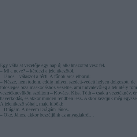
Egy vállalat vezetője egy nap új alkalmazottat vesz fel.
– Mi a neve? – kérdezi a jelentkezőtől.
– János – válaszol a férfi. A főnök arca elborul:
– Nézze, nem tudom, eddig milyen szedett-vedett helyen dolgozott, de 
fölösleges bizalmaskodáshoz vezetne, ami tudvalevőleg a tekintély ro
vezetéknevükön szólítom – Kovács, Kiss, Tóth – csak a vezetéknév, 
haverkodás, és akkor minden rendben lesz. Akkor kezdjük még egyszer.
A jelentkező sóhajt, majd kiböki:
– Drágám. A nevem Drágám János.
– Oké, János, akkor beszéljünk az anyagiakról…