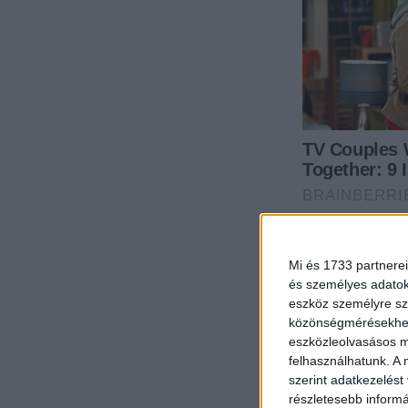
Mi és 1733 partnerei
és személyes adatoka
eszköz személyre sz
közönségmérésekhez 
eszközleolvasásos mó
felhasználhatunk. A 
szerint adatkezelést
részletesebb informác