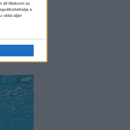
áll tiltakozni az
egváltoztathatja a
z oldal alján