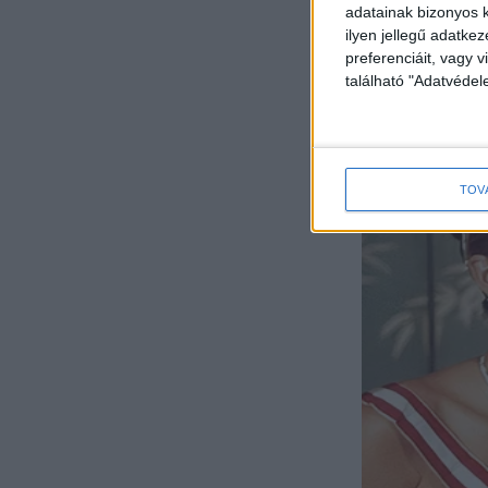
adatainak bizonyos k
ilyen jellegű adatke
preferenciáit, vagy v
található "Adatvéde
TOV