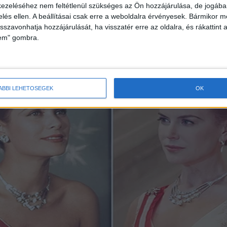
ezeléséhez nem feltétlenül szükséges az Ön hozzájárulása, de jogában 
zelés ellen. A beállításai csak erre a weboldalra érvényesek. Bármikor m
isszavonhatja hozzájárulását, ha visszatér erre az oldalra, és rákattint a
lem" gombra.
ÁBBI LEHETŐSÉGEK
OK