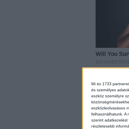
Mi és 1733 partnerei
és személyes adatoka
eszköz személyre sz
közönségmérésekhez 
eszközleolvasásos mó
felhasználhatunk. A 
szerint adatkezelést
részletesebb informác