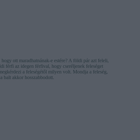
hogy ott maradhatnának-e estére? A földi pár azt feleli,
i férfi az idegen férfival, hogy cseréljenek feleséget
megkérdezi a feleségétől milyen volt. Mondja a feleség,
 a balt akkor hosszabbodott.