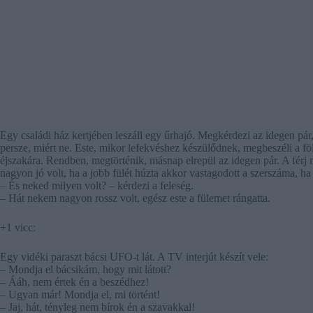
Egy családi ház kertjében leszáll egy űrhajó. Megkérdezi az idegen pár, 
persze, miért ne. Este, mikor lefekvéshez készülődnek, megbeszéli a föld
éjszakára. Rendben, megtörténik, másnap elrepül az idegen pár. A férj 
nagyon jó volt, ha a jobb fülét húzta akkor vastagodott a szerszáma, ha
– És neked milyen volt? – kérdezi a feleség.
– Hát nekem nagyon rossz volt, egész este a fülemet rángatta.
+1 vicc:
Egy vidéki paraszt bácsi UFO-t lát. A TV interjút készít vele:
– Mondja el bácsikám, hogy mit látott?
– Ááh, nem értek én a beszédhez!
– Ugyan már! Mondja el, mi történt!
– Jaj, hát, tényleg nem bírok én a szavakkal!