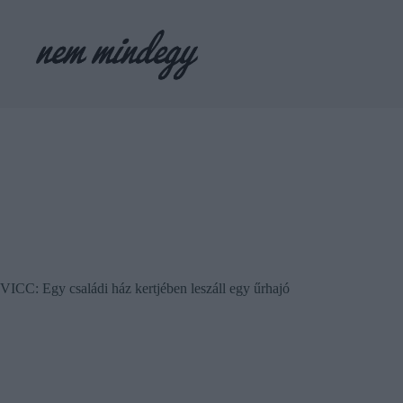
Skip
to
content
VICC: Egy családi ház kertjében leszáll egy űrhajó