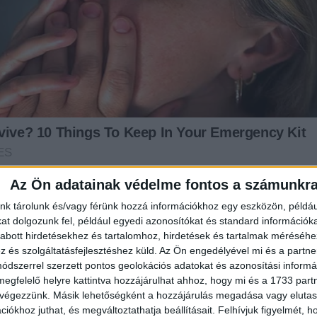
Az Ön adatainak védelme fontos a számunkr
nk tárolunk és/vagy férünk hozzá információkhoz egy eszközön, példáu
t dolgozunk fel, például egyedi azonosítókat és standard információk
abott hirdetésekhez és tartalomhoz, hirdetések és tartalmak méréséhe
és szolgáltatásfejlesztéshez küld.
Az Ön engedélyével mi és a partne
dszerrel szerzett pontos geolokációs adatokat és azonosítási informác
megfelelő helyre kattintva hozzájárulhat ahhoz, hogy mi és a 1733 partne
 végezzünk. Másik lehetőségként a hozzájárulás megadása vagy elutasí
iókhoz juthat, és megváltoztathatja beállításait.
Felhívjuk figyelmét, 