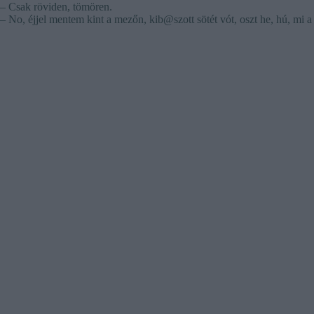
– Csak röviden, tömören.
– No, éjjel mentem kint a mezőn, kib@szott sötét vót, oszt he, hú, mi a