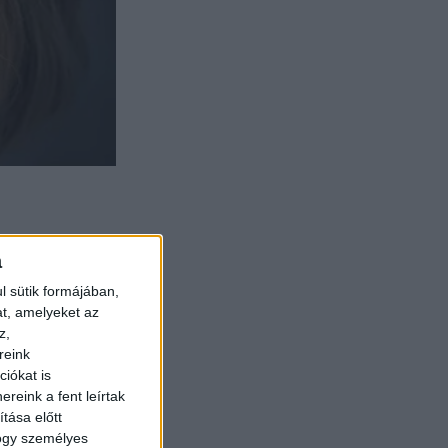
a
l sütik formájában,
at, amelyeket az
z,
reink
iókat is
reink a fent leírtak
tása előtt
hogy személyes