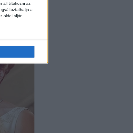
áll tiltakozni az
egváltoztathatja a
z oldal alján