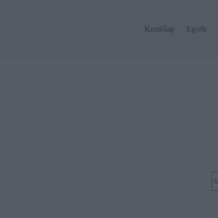
Kezdőlap
Egyéb
N
re