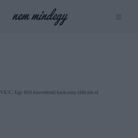
Skip
to
content
VICC: Egy férfi közvetlenül karácsony előtt jön rá