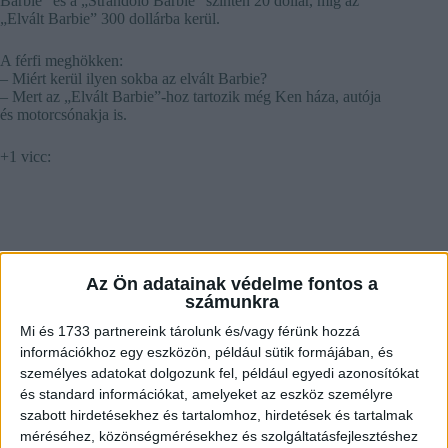
Barbie” és a „Strandoló Barbie” szintén 20 dollár, míg az
„Elvált Barbie” 300 dollárba kerül.
A férfi meghökken:
– Miért kerül ilyen sokba az elvált Barbie?
– Mert az „Elvált Barbie”-hoz tartozik még Ken háza, autója
és motorcsónakja is.
+1 vicc:
Az Ön adatainak védelme fontos a
számunkra
Mi és 1733 partnereink tárolunk és/vagy férünk hozzá
információkhoz egy eszközön, például sütik formájában, és
személyes adatokat dolgozunk fel, például egyedi azonosítókat
és standard információkat, amelyeket az eszköz személyre
szabott hirdetésekhez és tartalomhoz, hirdetések és tartalmak
méréséhez, közönségmérésekhez és szolgáltatásfejlesztéshez