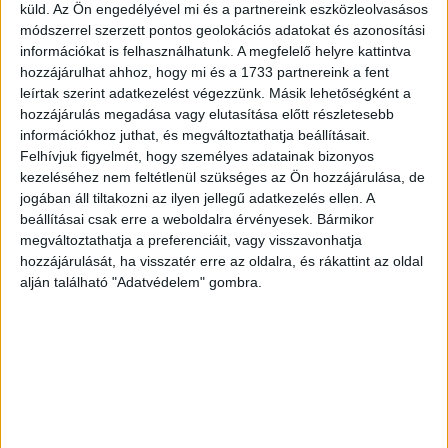
küld.
Az Ön engedélyével mi és a partnereink eszközleolvasásos
módszerrel szerzett pontos geolokációs adatokat és azonosítási
információkat is felhasználhatunk. A megfelelő helyre kattintva
hozzájárulhat ahhoz, hogy mi és a 1733 partnereink a fent
leírtak szerint adatkezelést végezzünk. Másik lehetőségként a
hozzájárulás megadása vagy elutasítása előtt részletesebb
információkhoz juthat, és megváltoztathatja beállításait.
Felhívjuk figyelmét, hogy személyes adatainak bizonyos
kezeléséhez nem feltétlenül szükséges az Ön hozzájárulása, de
jogában áll tiltakozni az ilyen jellegű adatkezelés ellen. A
A 60 éves Józsi bácsi éppen a házassági évfordulóját ünnepli
beállításai csak erre a weboldalra érvényesek. Bármikor
vele egykorú feleségével, amikor megjelenik egy tündér azzal,
megváltoztathatja a preferenciáit, vagy visszavonhatja
hogy teljesíti egy kívánságukat. Józsi bácsi gyorsan lecsap a
kínálkozó lehetőségre:
hozzájárulását, ha visszatér erre az oldalra, és rákattint az oldal
alján található "Adatvédelem" gombra.
– Azt kívánom, hogy legyen egy harminc évvel fiatalabb
feleségem!
Így lett aztán Józsi bácsi egy pillanat alatt 90 éves…