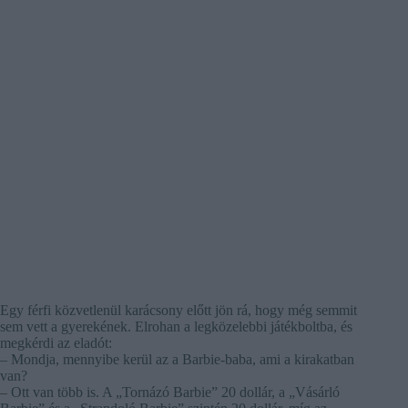
Egy férfi közvetlenül karácsony előtt jön rá, hogy még semmit
sem vett a gyerekének. Elrohan a legközelebbi játékboltba, és
megkérdi az eladót:
– Mondja, mennyibe kerül az a Barbie-baba, ami a kirakatban
van?
– Ott van több is. A „Tornázó Barbie” 20 dollár, a „Vásárló